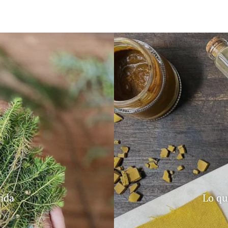
inda
Lo qu